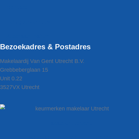
Contact
Terugbel­verzoek
Afspraak maken
Bezoekadres & Postadres
Makelaardij Van Gent Utrecht B.V.
Grebbeberglaan 15
Unit 0.22
3527VX Utrecht
Taxateur Utrecht
Makelaar Leidsche Rijn Utrecht