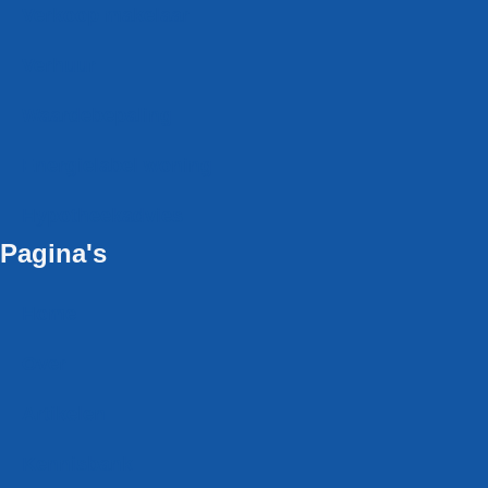
Verkoop makelaar
Verhuur
Waardebepaling
Energielabel woning
Hypotheekadvies
Pagina's
Home
Over
Artikelen
Kennisbank