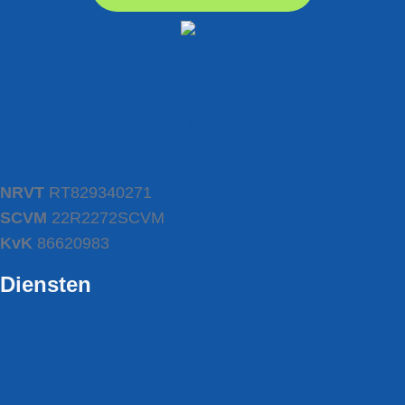
NRVT
RT829340271
SCVM
22R2272SCVM
KvK
86620983
Diensten
Taxateur Utrecht voor NWWI Taxaties
Aankoop makelaar