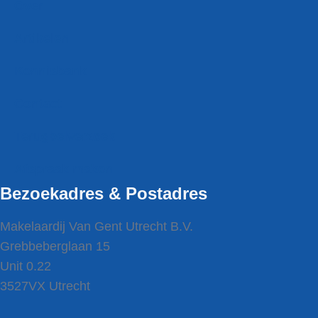
Over
Artikelen
Kennisbank
Contact
Terugbel­verzoek
Afspraak maken
Bezoekadres & Postadres
Makelaardij Van Gent Utrecht B.V.
Grebbeberglaan 15
Unit 0.22
3527VX Utrecht