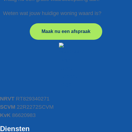
Weten wat jouw huidige woning waard is?
Maak nu een afspraak
NRVT
RT829340271
SCVM
22R2272SCVM
KvK
86620983
Diensten