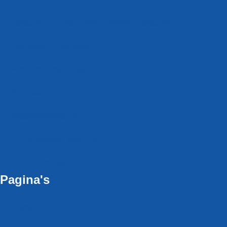
Taxateur Utrecht voor NWWI Taxaties
Aankoop makelaar
Verkoop makelaar
Verhuur
Waardebepaling
Energielabel woning
Hypotheekadvies
Pagina's
Home