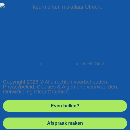
Taxateur Utrecht
Makelaar Leidsche Rijn Utrecht
Residence Bosch-Rijck
Home
»
Kennisbank
»
U
»
Utrecht Oost
Copyright 2026 © Alle rechten voorbehouden.
Privacybeleid, Cookies & Algemene voorwaarden.
Ontwikkeling CleanGraphics.
Even bellen?
Afspraak maken