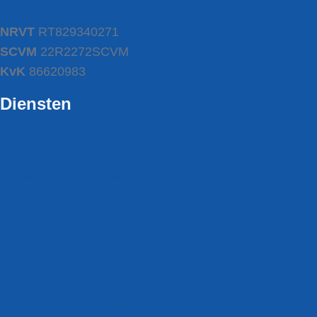
NRVT
RT829340271
SCVM
22R2272SCVM
KvK
86620983
Diensten
Taxateur Utrecht voor NWWI Taxaties
Aankoop makelaar
Verkoop makelaar
Verhuur
Waardebepaling
Energielabel woning