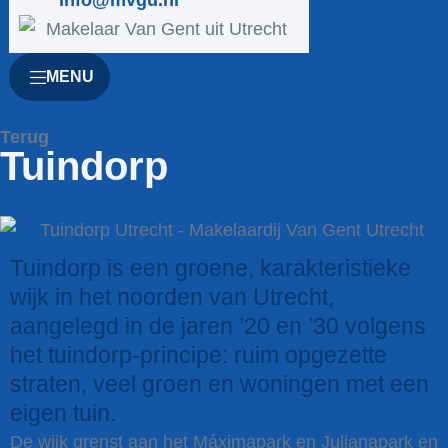
info@mvgu.nl
MENU
Terug
Tuindorp
Tuindorp is een groene, karakteristieke
wijk in het noorden van Utrecht,
aangelegd in de jaren ’20 en ’30 volgens
het tuindorp-principe: ruim opgezette
straten, veel groen en woningen met een
eigen tuin.
De wijk grenst aan het Máximapark en Julianapark en