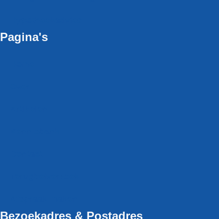
Hypotheekadvies
Pagina's
Home
Over
Artikelen
Kennisbank
Contact
Terugbel­verzoek
Afspraak maken
Bezoekadres & Postadres