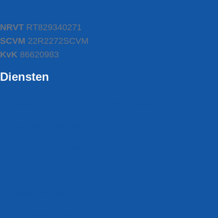
NRVT
RT829340271
SCVM
22R2272SCVM
KvK
86620983
Diensten
Taxateur Utrecht voor NWWI Taxaties
Aankoop makelaar
Verkoop makelaar
Verhuur
Waardebepaling
Energielabel woning