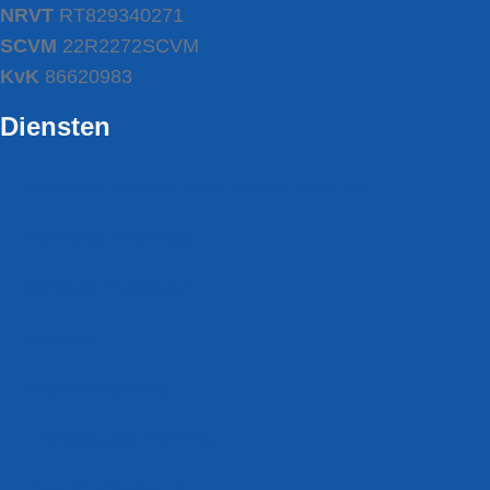
NRVT
RT829340271
SCVM
22R2272SCVM
KvK
86620983
Diensten
Taxateur Utrecht voor NWWI Taxaties
Aankoop makelaar
Verkoop makelaar
Verhuur
Waardebepaling
Energielabel woning
Hypotheekadvies