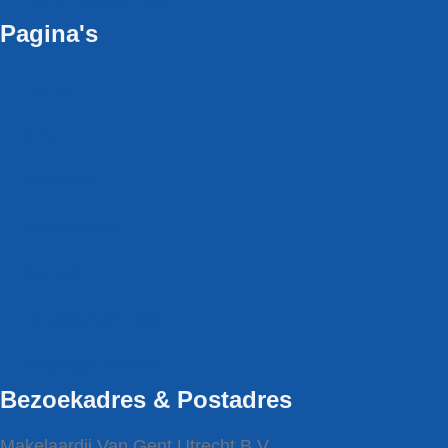
Pagina's
Home
Over
Artikelen
Kennisbank
Contact
Terugbel­verzoek
Afspraak maken
Bezoekadres & Postadres
Makelaardij Van Gent Utrecht B.V.